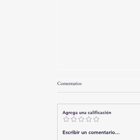
Comentarios
Agrega una calificación
Playa Bombinhas WL01G-
Escribir un comentario...
Exclusiva Cobertura de Lujo con