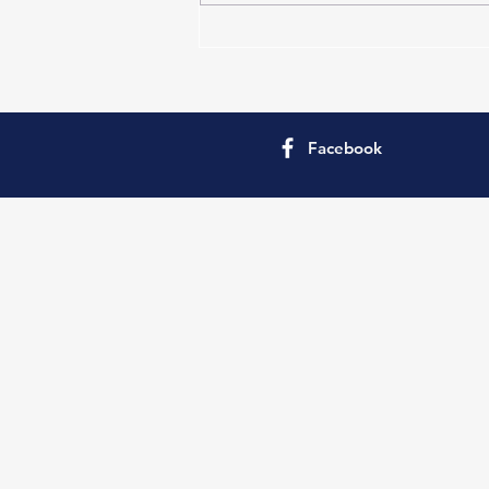
Vista al Mar- 5 Ambientes- 8 Pax
Facebook