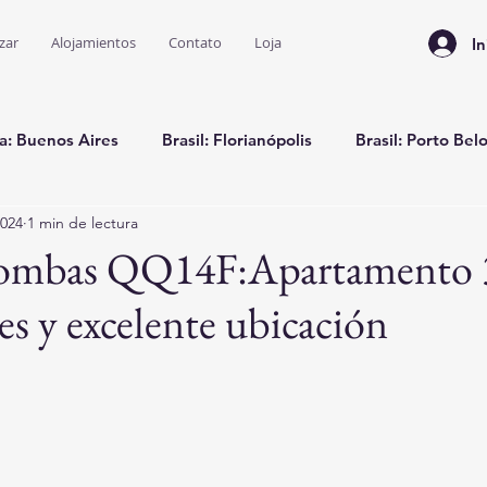
zar
Alojamientos
Contato
Loja
In
a: Buenos Aires
Brasil: Florianópolis
Brasil: Porto Bel
2024
1 min de lectura
Brasil: Bombinhas
Bombas QQ14F:Apartamento 
es y excelente ubicación
trellas.