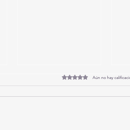
Obtuvo 0 de 5 estrellas.
Aún no hay calificac
Playa Bombas 001-Exclusivo
Play
Triplex Frente al Mar con Piscina-
Apart