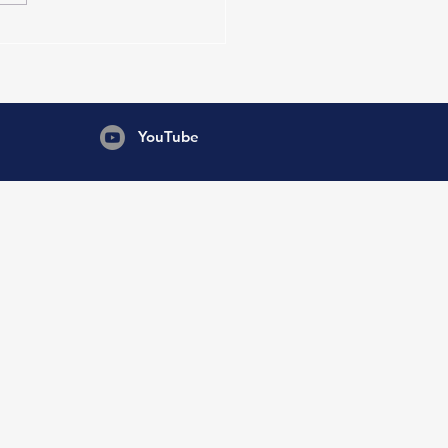
ámica Mar y Acceso Directo
Playa- 4 Ambientes- 6 Pax
YouTube