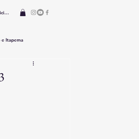
iciar sesión
o e Itapema
3