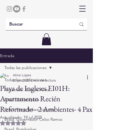
Entrada
Todas las publicaciones
Aline Lopes
Todas las publicaciones
25 jun 2025
2 min de lectura
Playa de Ingleses EI01H:
Argentina: Buenos Aires
Apartamento Recién
Brasil: Florianópolis
Reformado - 2 Ambientes- 4 Pax
Brasil: Porto Belo e Itapema
Actualizado:
19 jul 2025
Brasil: Governador Celso Ramos
Obtuvo NaN de 5 estrellas.
Brasil: Bombinhas