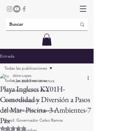
Entrada
Todas las publicaciones
Aline Lopes
Todas las publicaciones
1 jun 2025
2 min de lectura
Playa Ingleses KY01H-
Argentina: Buenos Aires
Comodidad y Diversión a Pasos
Brasil: Florianópolis
del Mar- Piscina- 3 Ambientes-7
Brasil: Porto Belo e Itapema
Pax
Brasil: Governador Celso Ramos
Obtuvo NaN de 5 estrellas.
Brasil: Bombinhas