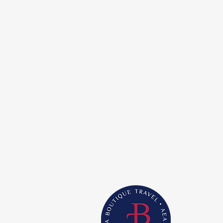
AEA B
¡Bienvenid