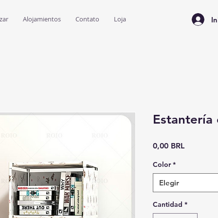
zar
Alojamientos
Contato
Loja
In
Estantería 
Precio
0,00 BRL
Color
*
Elegir
Cantidad
*