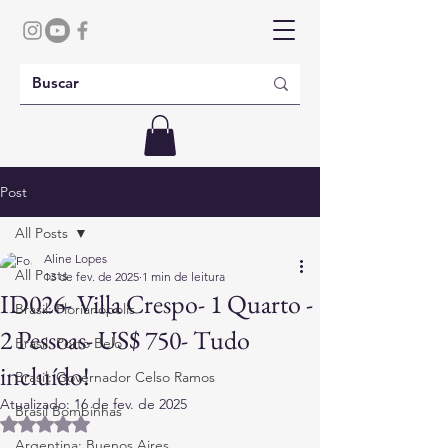
Post
All Posts
Aline Lopes
All Posts
13 de fev. de 2025
1 min de leitura
ID026- Villa Crespo- 1 Quarto -
Brasil: Florianópolis
2 Pessoas- US$ 750- Tudo
Brasil: Porto Belo
incluído!
Brasil: Governador Celso Ramos
Atualizado:
16 de fev. de 2025
Brasil Bombinhas
Avaliado com NaN de 5 estrelas.
Argentina: Buenos Aires