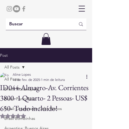
Post
All Posts
Aline Lopes
All Posts
13 de fev. de 2025
1 min de leitura
ID044-Almagro-Av. Corrientes
Brasil: Florianópolis
3800- 1 Quarto- 2 Pessoas- US$
Brasil: Porto Belo
650- Tudo incluído!
Brasil: Governador Celso Ramos
Avaliado com NaN de 5 estrelas.
Brasil Bombinhas
Argentina: Buenos Aires