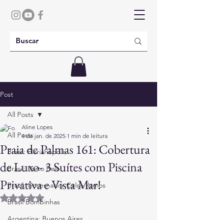
Post
All Posts
Aline Lopes
All Posts
4 de jan. de 2025
1 min de leitura
Praia de Palmas 161: Cobertura
Brasil: Florianópolis
de Luxo- 3 Suítes com Piscina
Brasil: Porto Belo
Privativa e Vista Mar!
Brasil: Governador Celso Ramos
Avaliado com NaN de 5 estrelas.
Brasil Bombinhas
Argentina: Buenos Aires