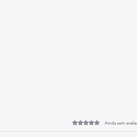
Avaliado com 0 de 5 estrel
Ainda sem avali