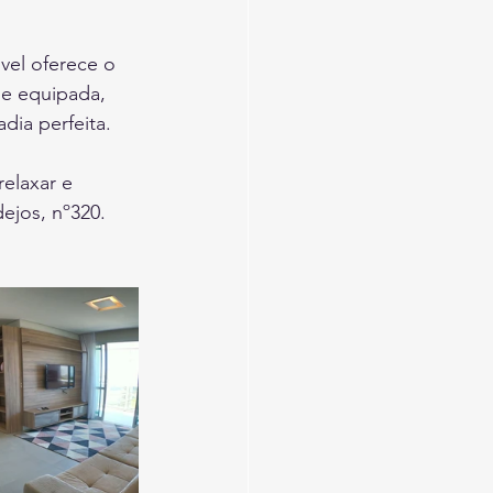
vel oferece o 
 e equipada, 
dia perfeita. 
elaxar e 
ejos, nº320.