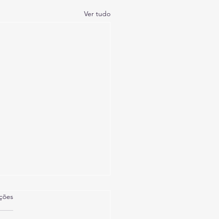
Ver tudo
as.
ações