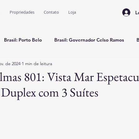
o
Propriedades
Contato
Loja
L
Brasil: Porto Belo
Brasil: Governador Celso Ramos
B
ov. de 2024
1 min de leitura
rasil: Bahia
Colômbia: Casa Temporada
Flórida: Miami
almas 801: Vista Mar Espetacu
 Duplex com 3 Suítes
a de Viagens e Dicas
e 5 estrelas.