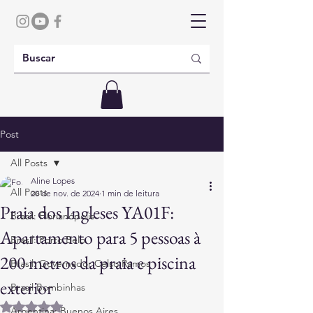
Post
All Posts
Aline Lopes
All Posts
20 de nov. de 2024
1 min de leitura
Praia dos Ingleses YA01F:
Brasil: Florianópolis
Apartamento para 5 pessoas à
Brasil: Porto Belo
200 metros da praia e piscina
Brasil: Governador Celso Ramos
exterior
Brasil Bombinhas
Avaliado com NaN de 5 estrelas.
Argentina: Buenos Aires