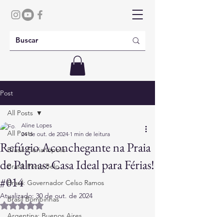
Post
All Posts
Aline Lopes
All Posts
24 de out. de 2024
1 min de leitura
Refúgio Aconchegante na Praia
Brasil: Florianópolis
de Palmas: Casa Ideal para Férias!
Brasil: Porto Belo
#014
Brasil: Governador Celso Ramos
Atualizado:
30 de out. de 2024
Brasil Bombinhas
Avaliado com NaN de 5 estrelas.
Argentina: Buenos Aires