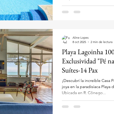
exclusiva Praia Brava, Floria
Tom Traugott Wildi 215 , est
del Mar inigualable y la máxima cercanía a la arena
(distancia: 0 metros ). Es ide
para alojar hasta 7 huésped
Apartamento de 3 Dormitori
Aline Lopes
8 oct 2025
2 min de lectura
Playa Lagoinha 100
Exclusividad "Pé na
Suítes-14 Pax
¡Descubrí la increíble Casa 
joya en la paradisíaca Playa 
Ubicada en R. Cônego...