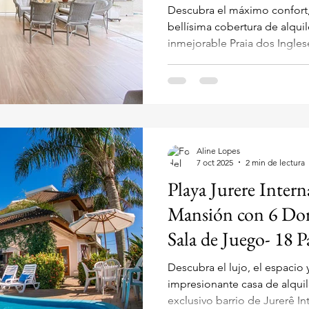
Descubra el máximo confort, 
bellísima cobertura de alquiler temporario , ubicada en la
inmejorable Praia dos Inglese
la Rua Mário Giocondo Crocet
una excelente opción para su
una infraestructura complet
y familiar, a solo 200 metros
de LUJO con 3 Suites, Área 
200m del Mar en Ingle
Aline Lopes
7 oct 2025
2 min de lectura
Playa Jurere Intern
Mansión con 6 Dorm
Sala de Juego- 18 P
Descubra el lujo, el espacio y
impresionante casa de alquil
exclusivo barrio de Jurerê In