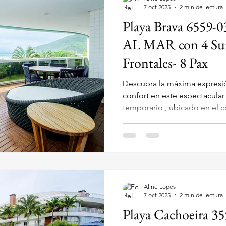
Alojamien
7 oct 2025
2 min de lectura
Playa Brava 6559
AL MAR con 4 Suite
Frontales- 8 Pax
Descubra la máxima expresión
confort en este espectacular
temporario , ubicado en el 
directamente Frente al Mar en la codiciada Praia Brava,
Florianópolis . Situado en la
este inmueble de lujo ofrece 
(distancia 0 metros ) y una c
resort . Es el alojamiento p
buscan una experiencia inigu
Aline Lopes
7 oct 2025
2 min de lectura
Playa Cachoeira 35