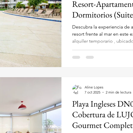
Resort-Apartament
Dormitorios (Suite
Descubra la experiencia de 
resort frente al mar en este excelente apartamento de
alquiler temporario , ubicad
Home Resort en Cachoeira do Bom Jesus, Florianópolis .
Situado en la Av. Luiz Boiteu
se encuentra Frente al Mar (distancia: 0 metros ) y ofrece la
infraestructura más completa
para familias, con capacidad 
huéspedes . ¡FRENTE AL MA
Aline Lopes
7 oct 2025
2 min de lectura
Playa Ingleses DN0
Cobertura de LUJO
Gourmet Completa 