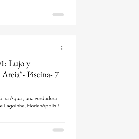
nópolis . Situado en la Avenida
a propiedad ofrece una Vista
al para familias, con capacidad
es . ¡FRENTE AL MAR!
os con VISTA
1: Lujo y
 Areia"- Piscina- 7
Pé na Água , una verdadera
de Lagoinha, Florianópolis !