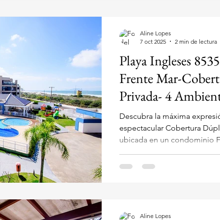
Aline Lopes
7 oct 2025
2 min de lectura
Playa Ingleses 853
Frente Mar-Cobertu
Privada- 4 Ambient
Descubra la máxima expresión
espectacular Cobertura Dúplex de alquiler tempor
ubicada en un condominio Frente al Ma
Praia dos Ingleses, Florianóp
Gaivotas 1709 , esta propied
un ático con las comodidades
mejor Vista del Mar . Es idea
hasta 7 huéspedes . ¡Lujosa 
Mar con Piscina Privada y Vi
Aline Lopes