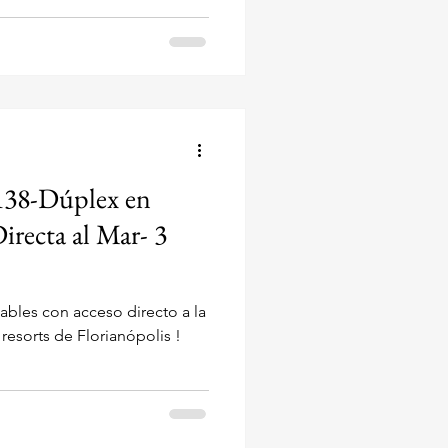
atas 321 , esta amplia
para hasta 18 huéspedes .
Dormitorios, Piscina, Sala de
rerê Inter
138-Dúplex en
irecta al Mar- 3
dables con acceso directo a la
rianópolis !