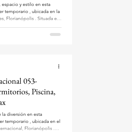
espacio y estilo en esta
s, Florianópolis . Situada en
ta, 228 , esta propiedad es
 familia o grupo, ofreciendo
a y un ambiente calmo, seguro
 del mar . ¡Bellísima Cobertura
Gourmet Completa y Piscina a
acional 053-
itorios, Piscina,
ax
 la diversión en esta
er temporario , ubicada en el
ternacional, Florianópolis .