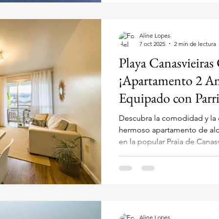
Aline Lopes
7 oct 2025
2 min de lectura
Playa Canasvieiras
¡Apartamento 2 Am
Equipado con Parril
Descubra la comodidad y la c
hermoso apartamento de alqu
en la popular Praia de Canasv
Situado en la Rua Oswaldo H
encuentra a tan solo 250 met
(aproximadamente una cuadra
familias pequeñas, con capac
personas . ¡Apartamento Lind
A/C a una Cuadra de la Playa
Aline Lopes