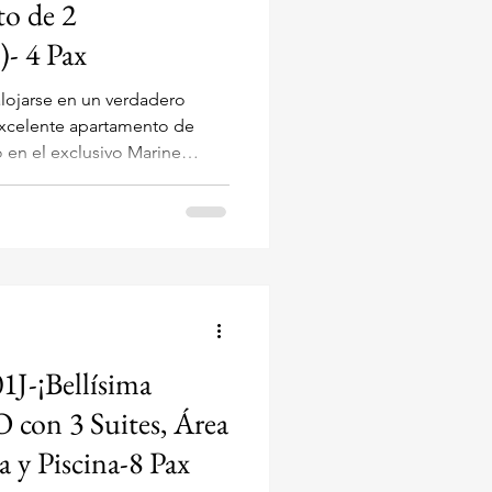
o de 2
)- 4 Pax
alojarse en un verdadero
o en el exclusivo Marine
x Piazza 4413 , esta propiedad
 para sus vacaciones. Es ideal
para alojar hasta 4
R! Apart
1J-¡Bellísima
 con 3 Suites, Área
y Piscina-8 Pax