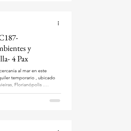
 C187-
bientes y
la- 4 Pax
ercanía al mar en este
iler temporario , ubicado
ieiras, Florianópolis .
ulse 41 , este inmueble se
ros de la playa
). Es perfecto para parejas o
idad para alojar hasta 4
o y Equipado con Parrilla y
 en Canasvieiras! Tu