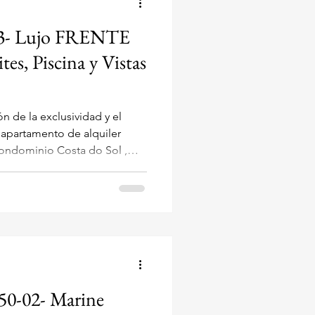
-03- Lujo FRENTE
s, Piscina y Vistas
 de la exclusividad y el
 apartamento de alquiler
condominio Costa do Sol ,
 Av. Tom Traugott Wildi 767 ,
Vista Frontal al Mar
ompleta infraestructura de
erfecto para grupos que
alable, con capaci
50-02- Marine