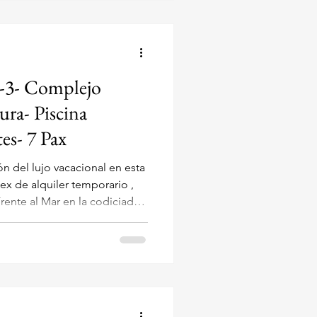
5-3- Complejo
ra- Piscina
es- 7 Pax
 del lujo vacacional en esta
ario ,
r en la codiciada
olis . Situada en la Rua das
ad combina la privacidad de
 de un resort, ofreciendo la
l para familias o grupos de
Cobertura Dúplex Frente al