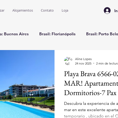
zar
Alojamientos
Contato
Loja
In
a: Buenos Aires
Brasil: Florianópolis
Brasil: Porto Bel
Brasil: Bombinhas
Aline Lopes
24 nov 2025
2 min de lectur
Playa Brava 6566
MAR! Apartament
Dormitorios-7 Pax
Descubra la experiencia de a
mar en este excelente apartamento de alquiler
temporario , ubicado en el Con