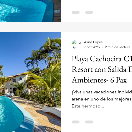
Situada en la Rua Dos Cambu
mansión de 390 m² se encuentra a solo 300 metros de la
playa y es el alojamiento perfecto para eventos o grupos
muy grandes, con capacidad 
¡Espectacular Mansión con 6 
Juegos y 300m del Mar en Ju
Aline Lopes
7 oct 2025
2 min de lectura
Playa Cachoeira C
Resort con Salida D
Ambientes- 6 Pax
¡Viva unas vacaciones inolvi
arena en uno de los mejores resorts de Flo
Este hermoso...