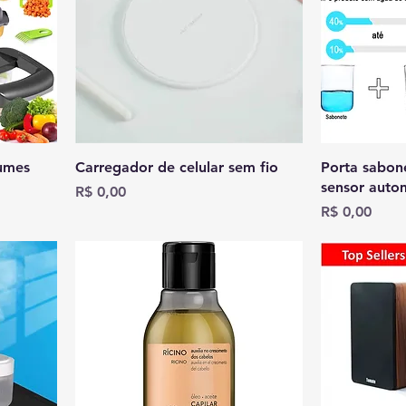
gumes
Carregador de celular sem fio
Porta sabon
sensor auto
Preço
R$ 0,00
Preço
R$ 0,00