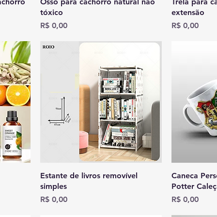
achorro
Osso para cachorro natural não
Trela para c
tóxico
extensão
Preço
Preço
R$ 0,00
R$ 0,00
Estante de livros removível
Caneca Pers
simples
Potter Cale
Preço
Preço
R$ 0,00
R$ 0,00