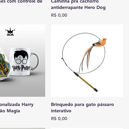
ães com controle de
Caminha pra cachorro
antiderrapante Hero Dog
Preço
R$ 0,00
onalizada Harry
Brinquedo para gato pássaro
ção Magia
interativo
Preço
R$ 0,00