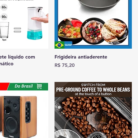
ete líquido com
Frigideira antiaderente
mático
Preço
R$ 75,20