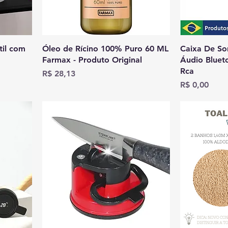
til com
Óleo de Rícino 100% Puro 60 ML
Caixa De So
Farmax - Produto Original
Áudio Bluet
Rca
Preço
R$ 28,13
Preço
R$ 0,00