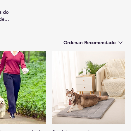
ça e
Ordenar:
Recomendado