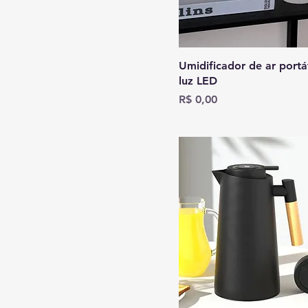
E-Sucker
Eucalipto
F-portátil
Umidificador de ar portá
luz LED
FB
Preço
R$ 0,00
FG
FH
Five layer
FJ
FK
FL
FM
FN
FR
FT