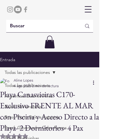
Entrada
Todas las publicaciones
Aline Lopes
Todas las publicaciones
4 ago 2025
2 min de lectura
Playa Canasvieiras C170-
Argentina: Buenos Aires
Exclusivo FRENTE AL MAR
Brasil: Florianópolis
con Piscina y Acceso Directo a la
Brasil: Porto Belo e Itapema
Playa- 2 Dormitorios- 4 Pax
Brasil: Governador Celso Ramos
Obtuvo NaN de 5 estrellas.
Brasil: Bombinhas