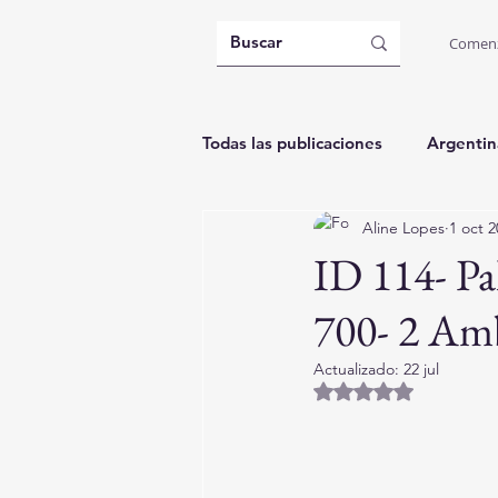
Comen
Todas las publicaciones
Argentin
Aline Lopes
1 oct 
Brasil: Governador Celso Ramos
ID 114- P
700- 2 Amb
Actualizado:
22 jul
Obtuvo NaN de 5 es