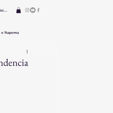
iciar sesión
o e Itapema
ndencia