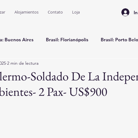
zar
Alojamientos
Contato
Loja
In
a: Buenos Aires
Brasil: Florianópolis
Brasil: Porto Bel
2025
2 min de lectura
Brasil: Bombinhas
alermo-Soldado De La Indepe
ientes- 2 Pax- US$900
trellas.