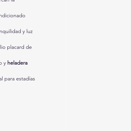
ondicionado 
nquilidad y luz 
lio placard de 
 y 
heladera 
al para estadías 