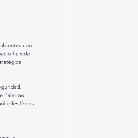
mbientes con 
pacio ha sido 
tratégica 
eguridad.
de Palermo.
ltiples líneas 
can la 