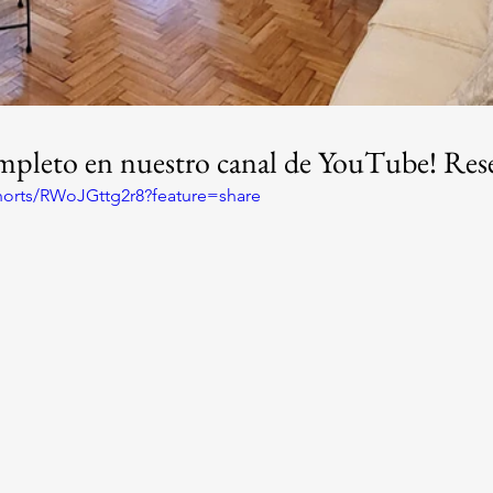
ompleto en nuestro canal de YouTube! Rese
horts/RWoJGttg2r8?feature=share