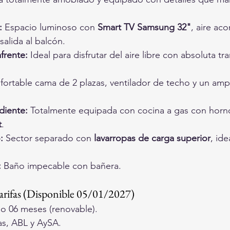
:
 Espacio luminoso con 
Smart TV Samsung 32"
, aire ac
 salida al balcón.
frente:
 Ideal para disfrutar del aire libre con absoluta tra
fortable cama de 2 plazas, ventilador de techo y un amp
diente:
 Totalmente equipada con cocina a gas con horno
t
.
:
 Sector separado con 
lavarropas de carga superior
, ide
:
 Baño impecable con bañera.
arifas (Disponible 05/01/2027)
o 06 meses (renovable).
s, ABL y AySA.