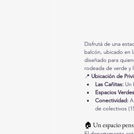
Disfrutá de una est
balcón, ubicado en l
diseñado para quiene
rodeada de verde y l
📍 
Ubicación de Privi
Las Cañitas:
 Un 
Espacios Verdes
Conectividad:
 A
de colectivos (15
🏠 Un espacio pens
El departamento est