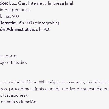
idos:
 Luz, Gas, Internet y limpieza final.
imo 2 personas.
:
  u$s 900.
arantía:
u$s 900
 (reintegrable).
ón Administrativa:
u$s 900
asaporte.
bajo o Estudio.
 la consulta: teléfono WhatsApp de contacto, cantidad de
ros, procedencia (país-ciudad), motivo de su estadía en
ud/vacaciones).
 estadía y duración.