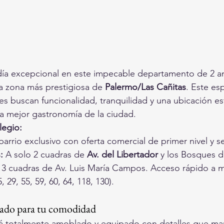
adía excepcional en este impecable departamento de 2 a
a zona más prestigiosa de 
Palermo/Las Cañitas
. Este es
s buscan funcionalidad, tranquilidad y una ubicación es
a mejor gastronomía de la ciudad.
legio:
barrio exclusivo con oferta comercial de primer nivel y s
:
 A solo 2 cuadras de 
Av. del Libertador
 y los Bosques 
 3 cuadras de Av. Luis María Campos. Acceso rápido a mú
, 29, 55, 59, 60, 64, 118, 130).
ado para tu comodidad
á totalmente amoblado y equipado con detalles que mar