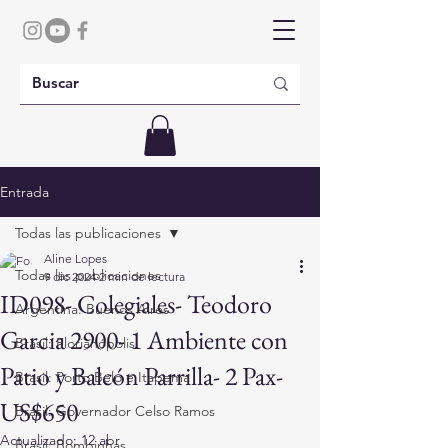
Entrada
Todas las publicaciones
Aline Lopes
Todas las publicaciones
9 dic 2024
2 min de lectura
ID098- Colegiales- Teodoro
Argentina: Buenos Aires
Garcia 2900- 1 Ambiente con
Brasil: Florianópolis
Patio y Balcón Parrilla- 2 Pax-
Brasil: Porto Belo e Itapema
US$650
Brasil: Governador Celso Ramos
Actualizado:
12 abr
Brasil: Bombinhas