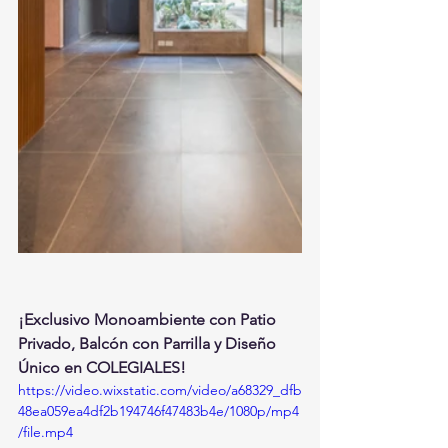
¡Exclusivo Monoambiente con Patio 
Privado, Balcón con Parrilla y Diseño 
Único en COLEGIALES!
https://video.wixstatic.com/video/a68329_dfb
48ea059ea4df2b194746f47483b4e/1080p/mp4
/file.mp4