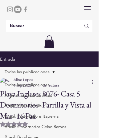
Entrada
Todas las publicaciones
Aline Lopes
Todas las publicaciones
1 sept 2025
2 min de lectura
Playa Ingleses 8076- Casa 5
Argentina: Buenos Aires
Dormitorios- Parrilla y Vista al
Brasil: Florianópolis
Mar- 16 Pax
Brasil: Porto Belo e Itapema
Obtuvo NaN de 5 estrellas.
Brasil: Governador Celso Ramos
Brasil: Bombinhas