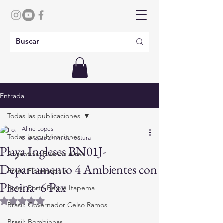
Entrada
Todas las publicaciones
Aline Lopes
Todas las publicaciones
8 jul 2025
2 min de lectura
Playa Ingleses BN01J-
Argentina: Buenos Aires
Departamento 4 Ambientes con
Brasil: Florianópolis
Piscina- 6 Pax
Brasil: Porto Belo e Itapema
Obtuvo NaN de 5 estrellas.
Brasil: Governador Celso Ramos
Brasil: Bombinhas