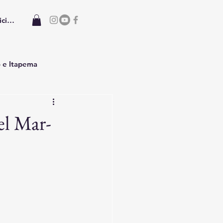
iciar sesión
o e Itapema
el Mar-