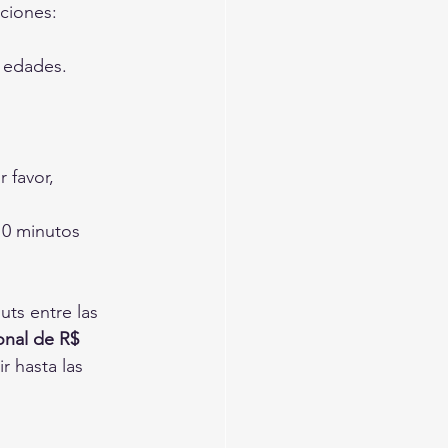
ciones:
s edades.
 favor, 
10 minutos 
uts entre las 
onal de R$ 
r hasta las 