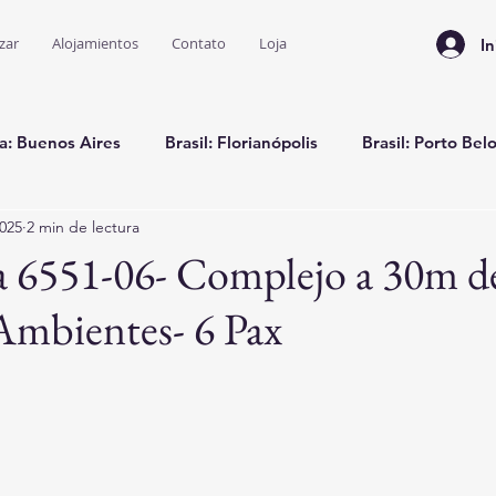
zar
Alojamientos
Contato
Loja
In
a: Buenos Aires
Brasil: Florianópolis
Brasil: Porto Bel
2025
2 min de lectura
Brasil: Bombinhas
a 6551-06- Complejo a 30m d
 Ambientes- 6 Pax
trellas.