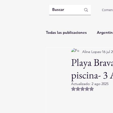
Comen
Todas las publicaciones
Argentin
Aline Lopes
16 jul 
Brasil: Governador Celso Ramos
Playa Brav
piscina- 3
Actualizado:
2 ago 2025
Obtuvo NaN de 5 es