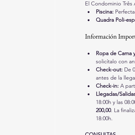
El Condominio Três 
Piscina:
 Perfecta
Quadra Poli-espo
Información Import
Ropa de Cama y
solicítalo con an
Check-out:
 De 0
antes de la lleg
Check-in:
 A part
Llegadas/Salida
18:00h y las 08:
200,00
. La final
18:00h.
CONSULTAS