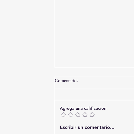
Comentarios
Agrega una calificación
Playa Brava 6566-02-FRENTE
Escribir un comentario...
AL MAR! Apartamento de 3