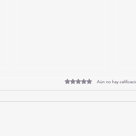
Obtuvo 0 de 5 estrellas.
Aún no hay calificac
Playa Lagoinha 1001: Lujo y
Playa
Exclusividad "Pé na Areia"- Piscina-
¡Apar