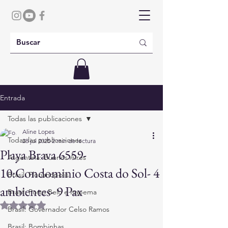
Entrada
Todas las publicaciones
Aline Lopes
Todas las publicaciones
28 jul 2025
2 min de lectura
Playa Brava 6559-
Argentina: Buenos Aires
10:Condominio Costa do Sol- 4
Brasil: Florianópolis
ambientes- 9 Pax
Brasil: Porto Belo e Itapema
Obtuvo NaN de 5 estrellas.
Brasil: Governador Celso Ramos
Brasil: Bombinhas