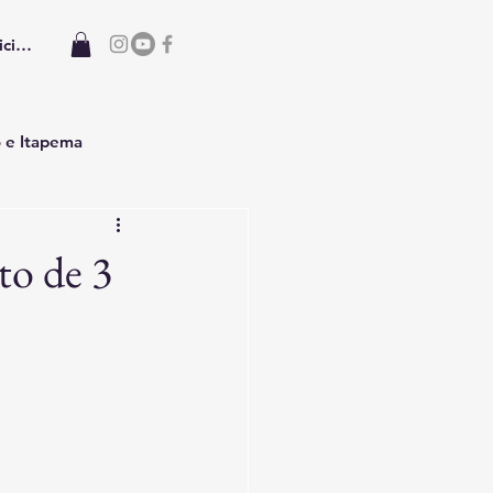
iciar sesión
o e Itapema
o de 3