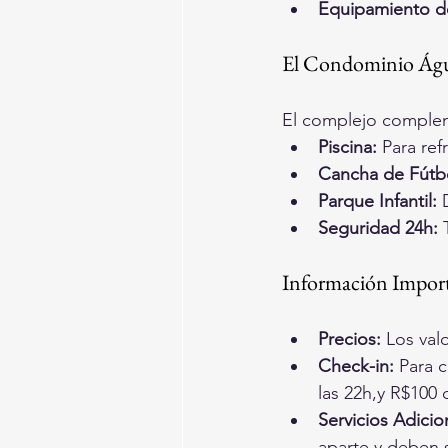
Equipamiento de
El Condominio Água
El complejo compleme
Piscina:
 Para ref
Cancha de Fútb
Parque Infantil:
 
Seguridad 24h:
 
Información Impor
Precios:
 Los val
Check-in:
 Para 
las 22h,y R$100 
Servicios Adicio
aparte y deben s