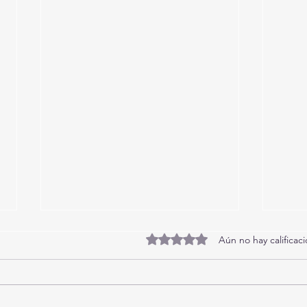
Obtuvo 0 de 5 estrellas.
Aún no hay calificac