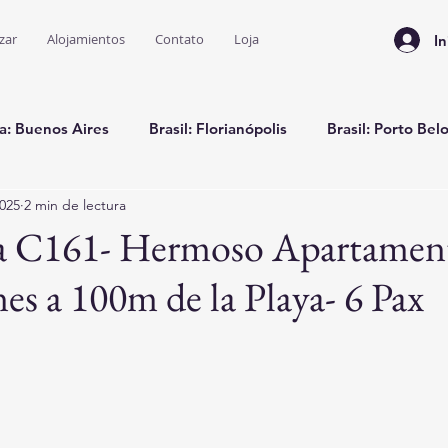
zar
Alojamientos
Contato
Loja
In
a: Buenos Aires
Brasil: Florianópolis
Brasil: Porto Bel
2025
2 min de lectura
Brasil: Bombinhas
va C161- Hermoso Apartament
es a 100m de la Playa- 6 Pax
trellas.