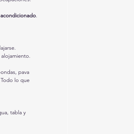
e acondicionado
.
ajarse.
e alojamiento.
oondas, pava 
 ¡Todo lo que 
ua, tabla y 