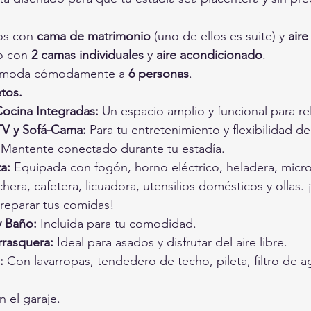
os con 
cama de matrimonio
 (uno de ellos es suite) y 
air
o con 
2 camas individuales
 y 
aire acondicionado
.
moda cómodamente a 
6 personas
.
tos.
Cocina Integradas:
 Un espacio amplio y funcional para rel
TV y Sofá-Cama:
 Para tu entretenimiento y flexibilidad d
 Mantente conectado durante tu estadía.
a:
 Equipada con fogón, horno eléctrico, heladera, micr
chera, cafetera, licuadora, utensilios domésticos y ollas.
preparar tus comidas!
 Baño:
 Incluida para tu comodidad.
rasquera:
 Ideal para asados y disfrutar del aire libre.
:
 Con lavarropas, tendedero de techo, pileta, filtro de ag
n el garaje.