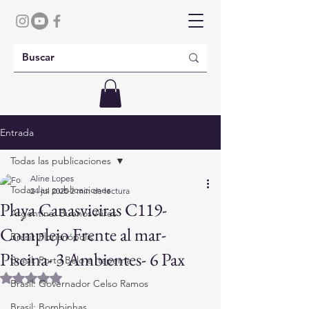
Entrada
Todas las publicaciones
Aline Lopes
Todas las publicaciones
24 jul 2025
2 min de lectura
Playa Canasvieiras C119-
Argentina: Buenos Aires
Complejo Frente al mar-
Brasil: Florianópolis
Piscina- 3 Ambientes- 6 Pax
Brasil: Porto Belo e Itapema
Obtuvo NaN de 5 estrellas.
Brasil: Governador Celso Ramos
Brasil: Bombinhas