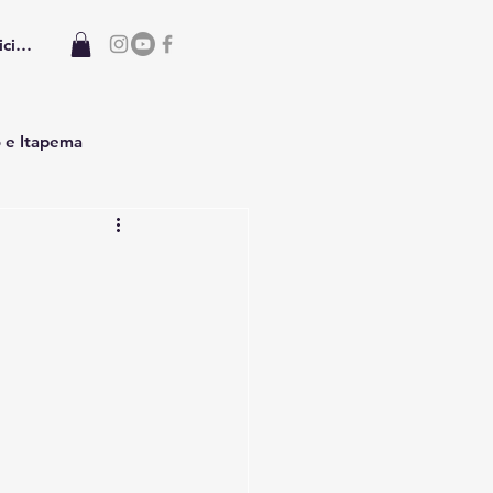
iciar sesión
o e Itapema