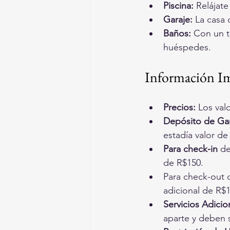
Piscina:
 Relájate
Garaje:
 La casa 
Baños:
 Con un t
huéspedes.
Información I
Precios:
 Los val
Depósito de Gar
estadía valor de
Para check-in
 de
de R$150.
Para check-out d
adicional de R$1
Servicios Adicio
aparte y deben s