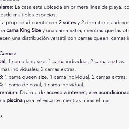
lares:
 La casa está ubicada en primera línea de playa, co
desde múltiples espacios.
 La propiedad cuenta con 
2 suites
 y 2 dormitorios adicion
na 
cama King Size
 y una cama extra, mientras que las otr
ecen una distribución versátil con camas queen, camas in
.
 Camas:
pal:
 1 cama king size, 1 cama individual, 2 camas extras.
amas individuales, 2 camas extras.
3:
 1 cama queen size, 1 cama individual, 2 camas extras.
4:
 1 cama de casal, 1 cama individual.
remium:
 Disfruta de 
acceso a internet
, 
aire acondiciona
na 
piscina
 para refrescarte mientras miras el mar.
es