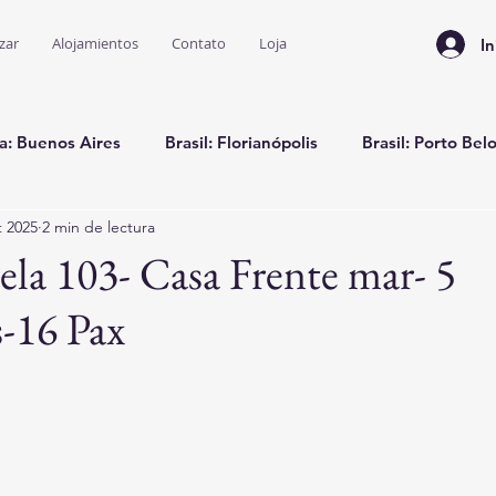
zar
Alojamientos
Contato
Loja
In
a: Buenos Aires
Brasil: Florianópolis
Brasil: Porto Bel
t 2025
2 min de lectura
Brasil: Bombinhas
ela 103- Casa Frente mar- 5
-16 Pax
trellas.