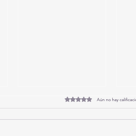
Obtuvo 0 de 5 estrellas.
Aún no hay calificac