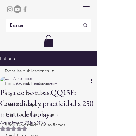
Entrada
Todas las publicaciones
Aline Lopes
Todas las publicaciones
2 nov 2024
1 min de lectura
Playa de Bombas QQ15F:
Argentina: Buenos Aires
Comodidad y practicidad a 250
Brasil: Florianópolis
metros de la playa
Brasil: Porto Belo e Itapema
Actualizado:
23 jun 2025
Brasil: Governador Celso Ramos
Obtuvo NaN de 5 estrellas.
Brasil: Bombinhas