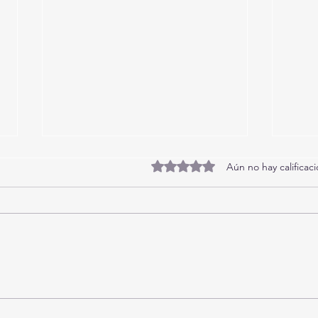
Obtuvo 0 de 5 estrellas.
Aún no hay calificac
Playa Bombas 001-Exclusivo
Play
Triplex Frente al Mar con Piscina-
Apart
5 Dormitorios-14 Pax
Panor