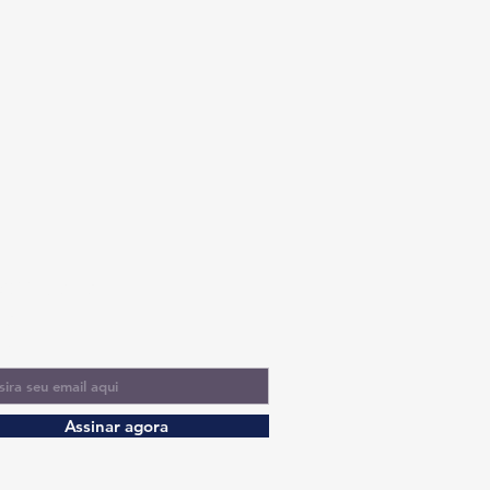
scríbete al
letín
l
Assinar agora