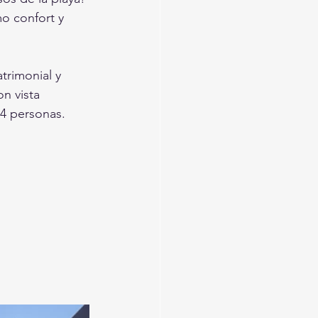
o confort y 
trimonial y 
n vista 
4 personas.