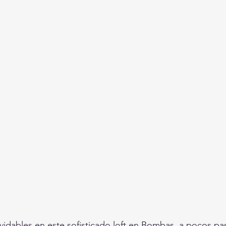
idables en este sofisticado loft en Bombas, a pocos pas