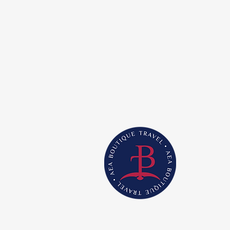
AEA B
¡Bienvenid
alquileres
y propieda