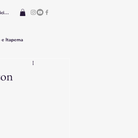
iciar sesión
o e Itapema
con