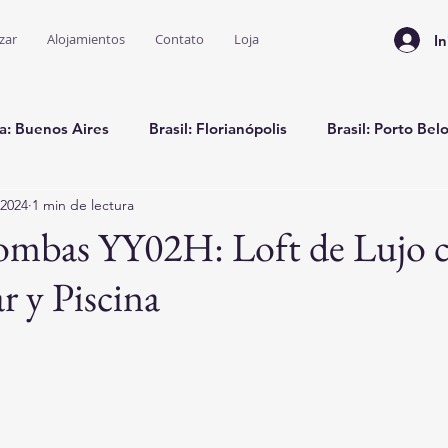
zar
Alojamientos
Contato
Loja
In
a: Buenos Aires
Brasil: Florianópolis
Brasil: Porto Bel
 2024
1 min de lectura
Brasil: Bombinhas
Bombas YY02H: Loft de Lujo 
r y Piscina
trellas.