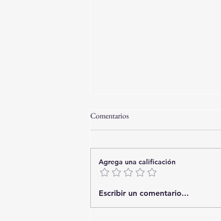
Comentarios
Agrega una calificación
Playa Bombinhas WL01G-
Escribir un comentario...
Exclusiva Cobertura de Lujo con
Vista al Mar- 5 Ambientes- 8 Pax