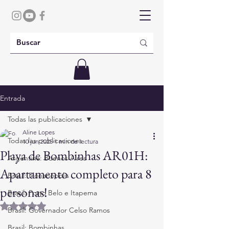
Entrada
Todas las publicaciones
Aline Lopes
Todas las publicaciones
10 jun 2025
1 min de lectura
Playa de Bombinhas AR01H:
Argentina: Buenos Aires
Apartamento completo para 8
Brasil: Florianópolis
personas!
Brasil: Porto Belo e Itapema
Obtuvo NaN de 5 estrellas.
Brasil: Governador Celso Ramos
Brasil: Bombinhas