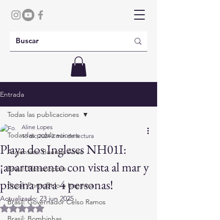
Entrada
Todas las publicaciones
Aline Lopes
Todas las publicaciones
18 dic 2024
2 min de lectura
Playa dos Ingleses NH01I:
Argentina: Buenos Aires
¡apartamento con vista al mar y
Brasil: Florianópolis
piscina para 4 personas!
Brasil: Porto Belo e Itapema
Actualizado:
23 jun 2025
Brasil: Governador Celso Ramos
Obtuvo NaN de 5 estrellas.
Brasil: Bombinhas