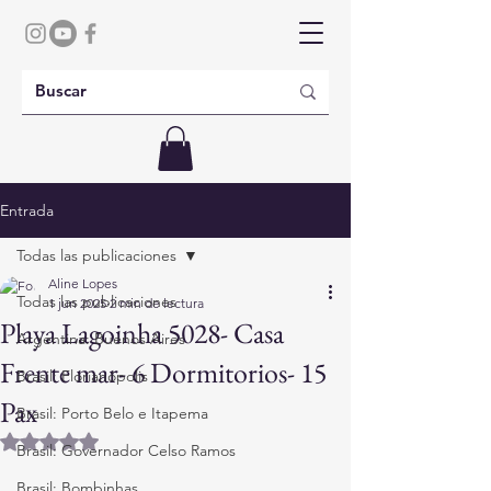
Entrada
Todas las publicaciones
Aline Lopes
Todas las publicaciones
1 jun 2025
2 min de lectura
Playa Lagoinha 5028- Casa
Argentina: Buenos Aires
Frente mar- 6 Dormitorios- 15
Brasil: Florianópolis
Pax
Brasil: Porto Belo e Itapema
Obtuvo NaN de 5 estrellas.
Brasil: Governador Celso Ramos
Brasil: Bombinhas