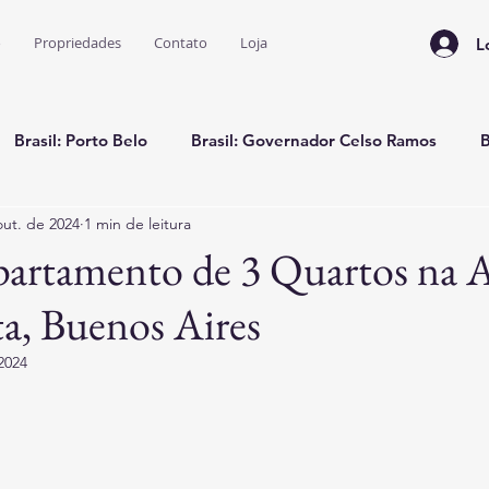
o
Propriedades
Contato
Loja
L
Brasil: Porto Belo
Brasil: Governador Celso Ramos
B
out. de 2024
1 min de leitura
rasil: Bahia
Colômbia: Casa Temporada
Flórida: Miami
artamento de 3 Quartos na A
ta, Buenos Aires
a de Viagens e Dicas
2024
e 5 estrelas.