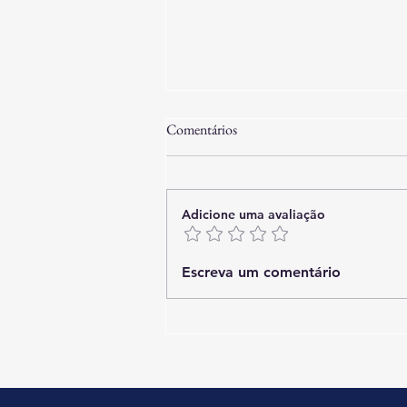
Comentários
Adicione uma avaliação
Playa Brava 6000 - Casa com
Escreva um comentário
piscina de frente para o mar - 5
quartos - 14 pessoas