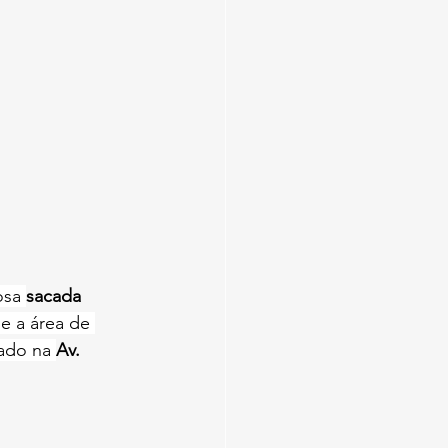
sa 
sacada 
 e a área de 
ado na 
Av. 