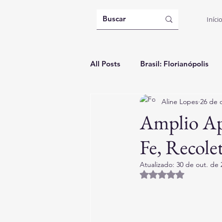
Iníci
All Posts
Brasil: Florianópolis
Aline Lopes
26 de 
Argentina: Buenos Aires
B
Amplio Ap
Fe, Recole
Itália: Casa Temporada
Gui
Atualizado:
30 de out. de 
Avaliado com NaN d