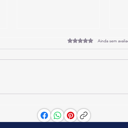
Avaliado com 0 de 5 estrel
Ainda sem avali
Playa Ingleses 8027 - Casa
Playa
exclusiva à beira-mar com 4
beira
quartos, 2 suítes - acomoda 12
Acom
pessoas