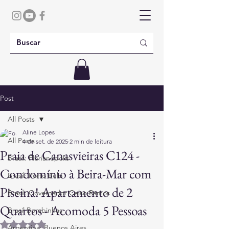
Post
All Posts
Aline Lopes
All Posts
4 de set. de 2025
2 min de leitura
Praia de Canasvieiras C124 -
Brasil: Florianópolis
Condomínio à Beira-Mar com
Brasil: Porto Belo
Piscina! Apartamento de 2
Brasil: Governador Celso Ramos
Quartos - Acomoda 5 Pessoas
Brasil Bombinhas
Avaliado com NaN de 5 estrelas.
Argentina: Buenos Aires