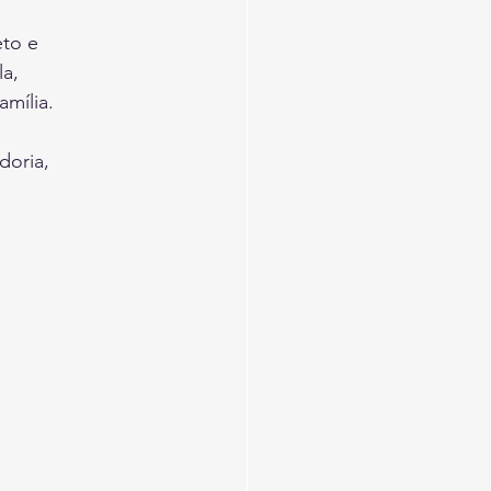
to e 
a, 
mília. 
oria, 