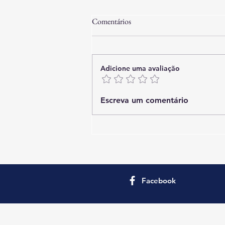
Comentários
Adicione uma avaliação
Porto Belo 001: Luxo e
Escreva um comentário
Exclusividade à Beira-Mar - Casa
de Design para 12 Hóspedes
Facebook