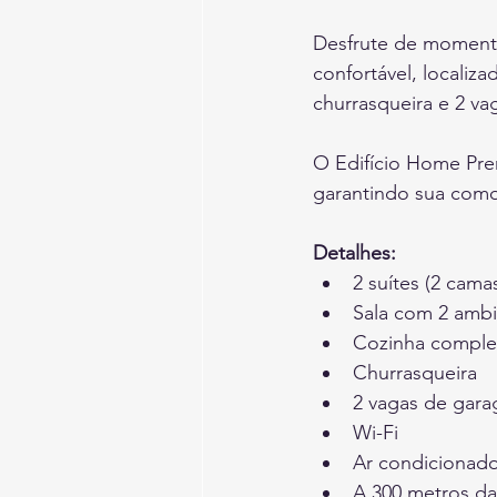
Desfrute de momento
confortável, localiz
churrasqueira e 2 va
O Edifício Home Pre
garantindo sua com
Detalhes:
2 suítes (2 cama
Sala com 2 amb
Cozinha comple
Churrasqueira
2 vagas de gar
Wi-Fi
Ar condicionado
A 300 metros da