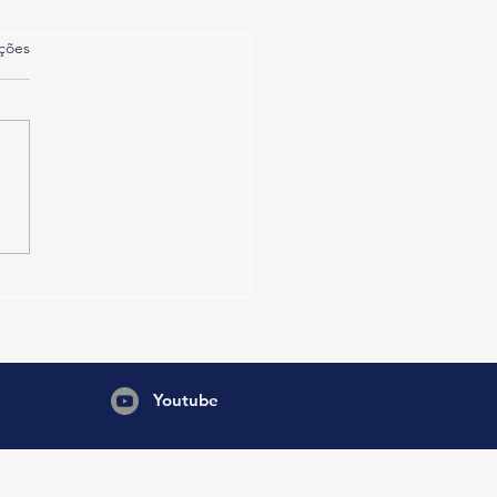
as.
ações
Youtube