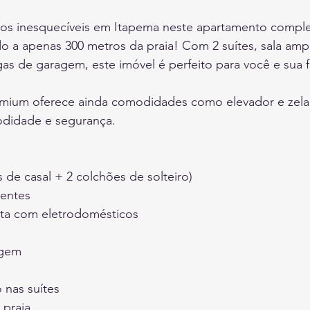
s inesquecíveis em Itapema neste apartamento comple
ado a apenas 300 metros da praia! Com 2 suítes, sala ampl
gas de garagem, este imóvel é perfeito para você e sua fa
mium oferece ainda comodidades como elevador e zelad
odidade e segurança.
s de casal + 2 colchões de solteiro)
ientes
ta com eletrodomésticos
agem
 nas suítes
 praia