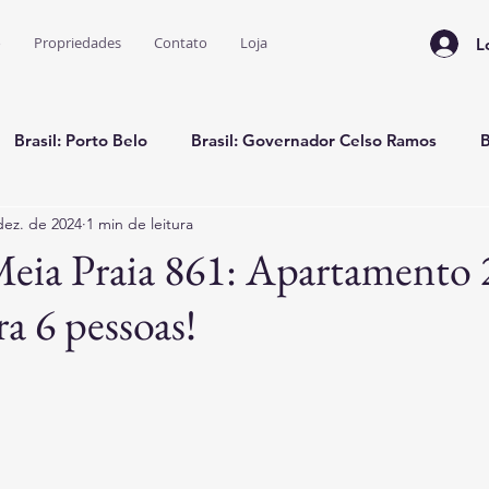
o
Propriedades
Contato
Loja
L
Brasil: Porto Belo
Brasil: Governador Celso Ramos
B
dez. de 2024
1 min de leitura
rasil: Bahia
Colômbia: Casa Temporada
Flórida: Miami
eia Praia 861: Apartamento 
a 6 pessoas!
a de Viagens e Dicas
e 5 estrelas.