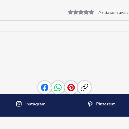
Avaliado com 0 de 5 estrel
Ainda sem avali
Itapema - Meia Praia 002:
Apartamento na quadra do Mar
com 3 suítes para 8 pessoas!
Instagram
Pinterest