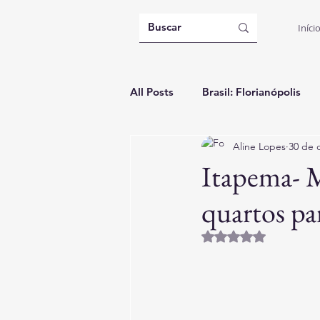
Iníci
All Posts
Brasil: Florianópolis
Aline Lopes
30 de 
Argentina: Buenos Aires
B
Itapema- M
quartos par
Itália: Casa Temporada
Gui
Avaliado com NaN d