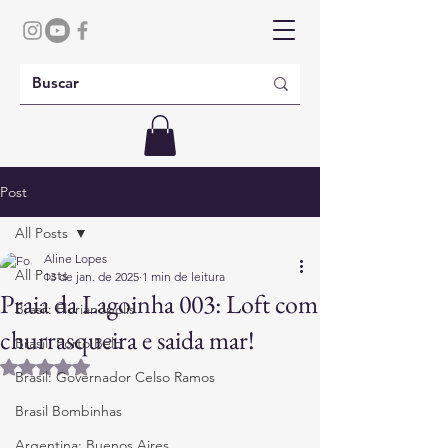
Post
All Posts
Aline Lopes
All Posts
13 de jan. de 2025
1 min de leitura
Praia da Lagoinha 003: Loft com
Brasil: Florianópolis
churrasqueira e saida mar!
Brasil: Porto Belo
Avaliado com NaN de 5 estrelas.
Brasil: Governador Celso Ramos
Brasil Bombinhas
Argentina: Buenos Aires