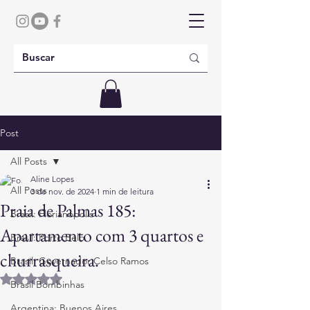
Post
All Posts
Aline Lopes
All Posts
3 de nov. de 2024
1 min de leitura
Praia de Palmas 185:
Brasil: Florianópolis
Apartamento com 3 quartos e
Brasil: Porto Belo
churrasqueira.
Brasil: Governador Celso Ramos
Avaliado com NaN de 5 estrelas.
Brasil Bombinhas
Argentina: Buenos Aires