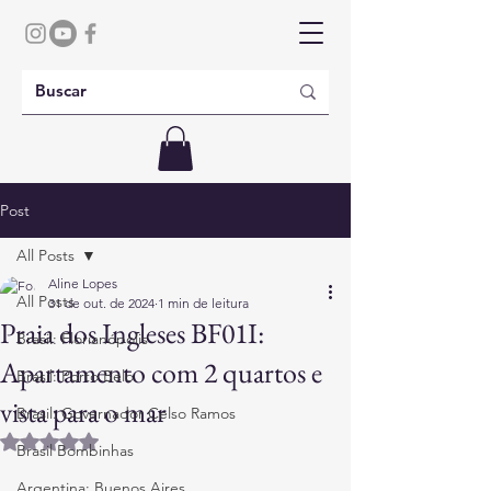
Post
All Posts
Aline Lopes
All Posts
31 de out. de 2024
1 min de leitura
Praia dos Ingleses BF01I:
Brasil: Florianópolis
Apartamento com 2 quartos e
Brasil: Porto Belo
vista para o mar
Brasil: Governador Celso Ramos
Avaliado com NaN de 5 estrelas.
Brasil Bombinhas
Argentina: Buenos Aires