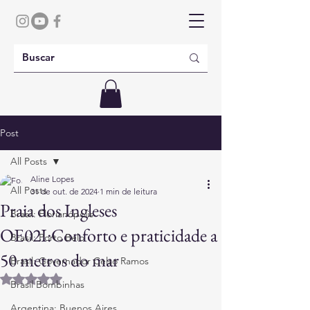
Post
All Posts
Aline Lopes
All Posts
31 de out. de 2024
1 min de leitura
Praia dos Ingleses
Brasil: Florianópolis
OE02I:Conforto e praticidade a
Brasil: Porto Belo
50 metros do mar
Brasil: Governador Celso Ramos
Avaliado com NaN de 5 estrelas.
Brasil Bombinhas
Argentina: Buenos Aires