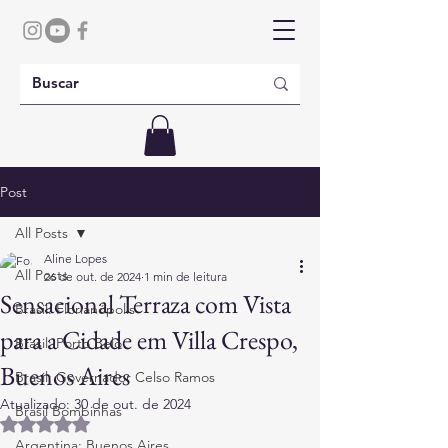
Post
All Posts
Aline Lopes
All Posts
26 de out. de 2024
1 min de leitura
Sensacional Terraza com Vista
Brasil: Florianópolis
para a Cidade em Villa Crespo,
Brasil: Porto Belo
Buenos Aires
Brasil: Governador Celso Ramos
Atualizado:
30 de out. de 2024
Brasil Bombinhas
Avaliado com NaN de 5 estrelas.
Argentina: Buenos Aires