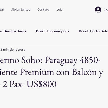
zar
Alojamientos
Contato
Loja
In
a: Buenos Aires
Brasil: Florianópolis
Brasil: Porto Bel
2 min de lectura
Brasil: Bombinhas
lermo Soho: Paraguay 4850-
nte Premium con Balcón y
- 2 Pax- US$800
trellas.