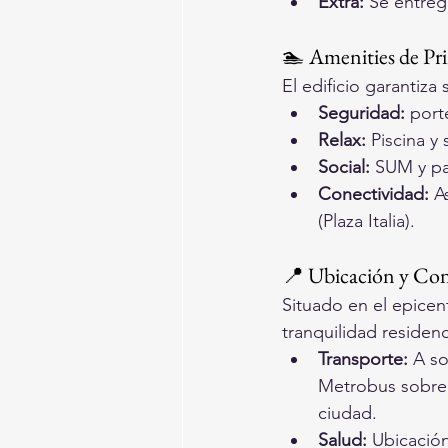
Extra:
 Se entreg
🏊 Amenities de Pr
El edificio garantiza
Seguridad:
 port
Relax:
 Piscina y
Social:
 SUM y par
Conectividad:
 A
(Plaza Italia).
📍 Ubicación y Con
Situado en el epice
tranquilidad residen
Transporte:
 A so
Metrobus sobre A
ciudad.
Salud:
 Ubicación