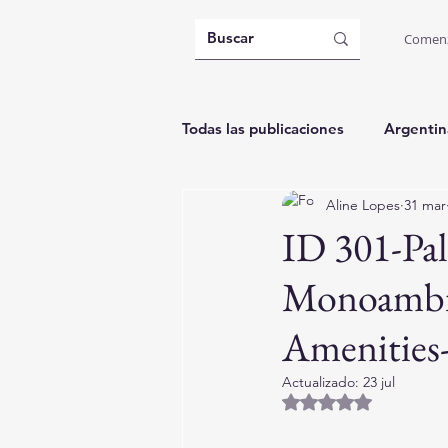
Comen
Todas las publicaciones
Argentin
Aline Lopes
31 mar
Brasil: Governador Celso Ramos
ID 301-Pa
Monoambie
Amenities
Actualizado:
23 jul
Obtuvo NaN de 5 es