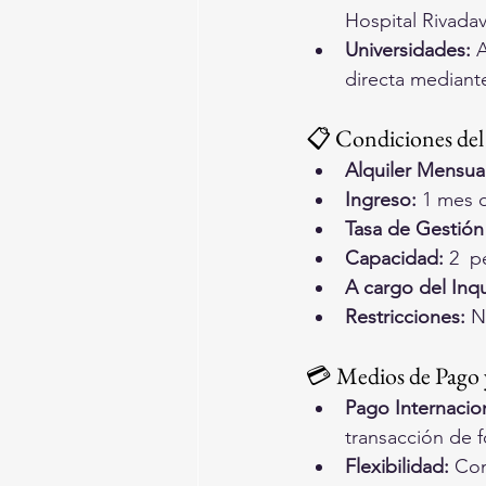
Hospital Rivadav
Universidades:
 
directa mediante
📋 Condiciones del
Alquiler Mensual
Ingreso:
 1 mes 
Tasa de Gestión 
Capacidad:
 2  
A cargo del Inqu
Restricciones:
 N
💳 Medios de Pago y
Pago Internacion
transacción de f
Flexibilidad:
 Con