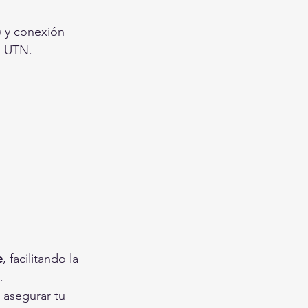
) y conexión 
a UTN.
e
, facilitando la 
.
 asegurar tu 