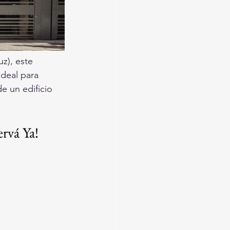
z), este 
deal para 
e un edificio 
rvá Ya!