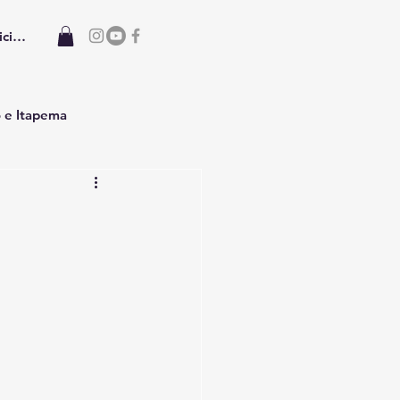
iciar sesión
o e Itapema