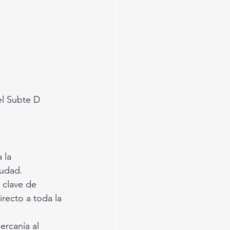
l Subte D 
 la 
iudad.
 clave de 
recto a toda la 
ercanía al 