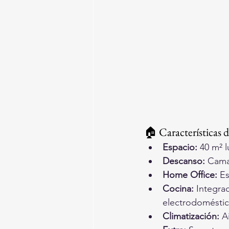
🏠 Características 
Espacio:
 40 m² 
Descanso:
 Cama
Home Office:
 E
Cocina:
 Integra
electrodoméstic
Climatización:
 A