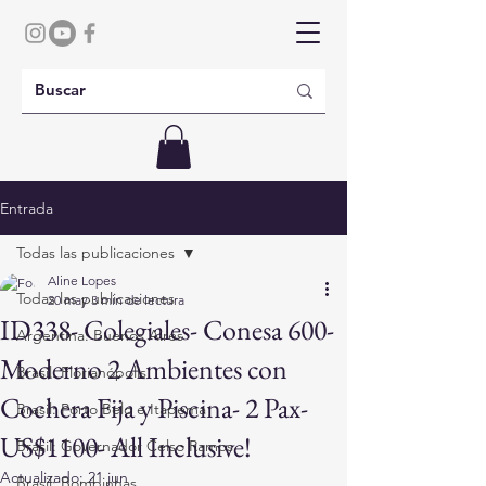
Entrada
Todas las publicaciones
Aline Lopes
Todas las publicaciones
20 may
3 min de lectura
ID338- Colegiales- Conesa 600-
Argentina: Buenos Aires
Moderno 2 Ambientes con
Brasil: Florianópolis
Cochera Fija y Piscina- 2 Pax-
Brasil: Porto Belo e Itapema
US$1100- All Inclusive!
Brasil: Governador Celso Ramos
Actualizado:
21 jun
Brasil: Bombinhas