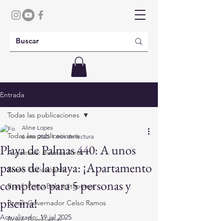
Entrada
Todas las publicaciones
Aline Lopes
Todas las publicaciones
6 ene 2025
1 min de lectura
Playa de Palmas 440: A unos
Argentina: Buenos Aires
pasos de la playa: ¡Apartamento
Brasil: Florianópolis
completo para 5 personas y
Brasil: Porto Belo e Itapema
piscina!
Brasil: Governador Celso Ramos
Actualizado:
19 jul 2025
Brasil: Bombinhas