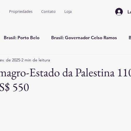
o
Propriedades
Contato
Loja
L
Brasil: Porto Belo
Brasil: Governador Celso Ramos
B
ev. de 2025
2 min de leitura
rasil: Bahia
Colômbia: Casa Temporada
Flórida: Miami
agro-Estado da Palestina 11
S$ 550
a de Viagens e Dicas
e 5 estrelas.