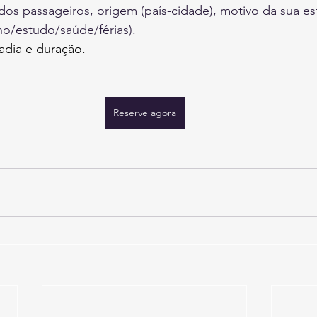
dos passageiros, origem (país-cidade), motivo da sua es
ho/estudo/saúde/férias).
tadia e duração.
Reserve agora