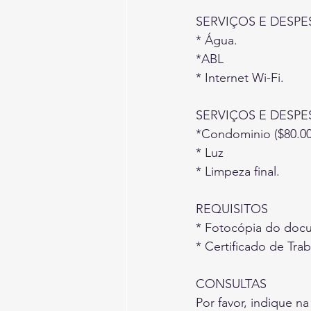
SERVIÇOS E DESPE
* Água.
*ABL
* Internet Wi-Fi.
SERVIÇOS E DESPE
*Condominio ($80.00
* Luz
* Limpeza final.
REQUISITOS
* Fotocópia do docu
* Certificado de Tra
CONSULTAS
Por favor, indique 