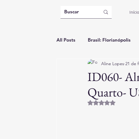
Iníci
All Posts
Brasil: Florianópolis
Aline Lopes
21 de f
Argentina: Buenos Aires
B
ID060- Alm
Quarto- U
Itália: Casa Temporada
Gui
Avaliado com NaN d