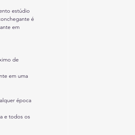
ento estúdio 
conchegante é 
xante em 
ximo de 
ente em uma 
.
alquer época 
a e todos os 