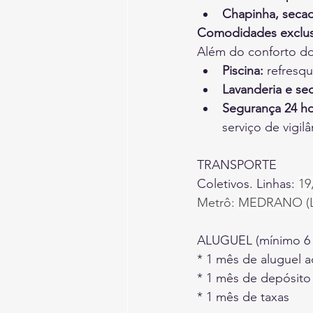
Chapinha, secad
Comodidades exclus
Além do conforto do 
Piscina:
 refresq
Lavanderia e se
Segurança 24 ho
serviço de vigilâ
TRANSPORTE
Coletivos. Linhas:
19
Metrô:
MEDRANO (Li
ALUGUEL (mínimo 6 
* 1 mês de aluguel a
* 1 mês de depósito
* 1 mês de taxas