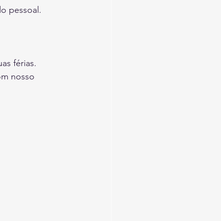
do pessoal.
as férias.
om nosso 