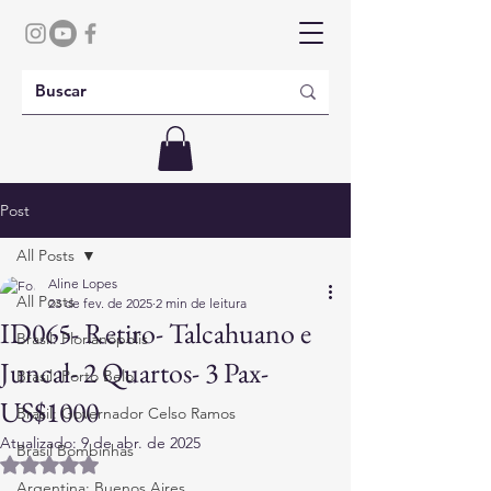
Post
All Posts
Aline Lopes
All Posts
23 de fev. de 2025
2 min de leitura
ID065- Retiro- Talcahuano e
Brasil: Florianópolis
Juncal- 2 Quartos- 3 Pax-
Brasil: Porto Belo
US$1000
Brasil: Governador Celso Ramos
Atualizado:
9 de abr. de 2025
Brasil Bombinhas
Avaliado com NaN de 5 estrelas.
Argentina: Buenos Aires